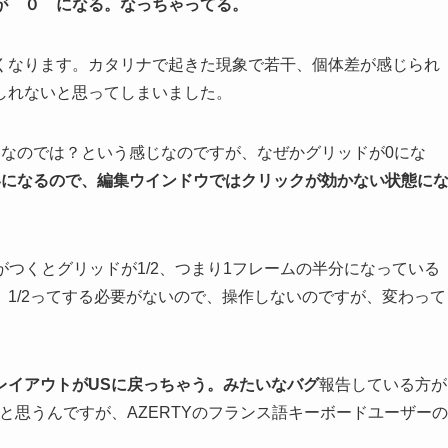
が ０ になる。なっちゃってる。
くなります。カタリナで起きた現象で若干、個体差が感じられ
しれないと思ってしまいました。
となのでは？という感じなのですが、なぜかグリッドが0にな
いになるので、編集ウインドウではクリックが効かない状態に
気がつくとグリッドが1/2、つまり1フレームの半分になっている
1/2ってする必要がないので、操作しないのですが、変わって
レイアウトがUSに戻っちゃう。みたいなバグ
報告している方が
と思うんですが、AZERTYのフランス語キーボードユーザーの