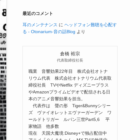
最近のコメント
耳のメンテナンス
に
ヘッドフォン難聴を心配す
る - Otonarium-音の話Blog
より
倉橋 裕宗
代表取締役社長
職業 音響効果22年目 株式会社オトナ
リウム代表 株式会社オトナリウム代表取
締役社長 TVやNetflix ディズニープラス
やAmazonプライムビデオで配信される日
本のアニメ音響効果を担当。
代表作は 聲の形 Tiger&Bunnyシリー
ズ ヴァイオレットエヴァーガーデン ワ
ールドトリガー ルパン三世Part5,6 平
家物語 他多数
現在 天国大魔境:Disney+で独占配信中
アニメ『ぐんまちゃん』MX TVで放送中